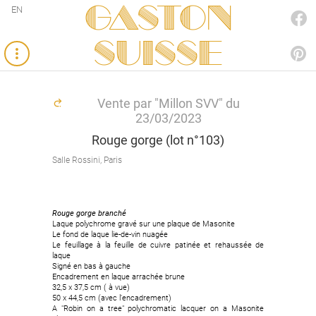
Gaston
EN
FACEBOOK
SUISSE
PINTEREST
Vente par "Millon SVV" du
23/03/2023
Rouge gorge (lot n°103)
Salle Rossini, Paris
Rouge gorge branché
Laque polychrome gravé sur une plaque de Masonite
Le fond de laque lie-de-vin nuagée
Le feuillage à la feuille de cuivre patinée et rehaussée de
laque
Signé en bas à gauche
Encadrement en laque arrachée brune
32,5 x 37,5 cm ( à vue)
50 x 44,5 cm (avec l’encadrement)
A "Robin on a tree" polychromatic lacquer on a Masonite