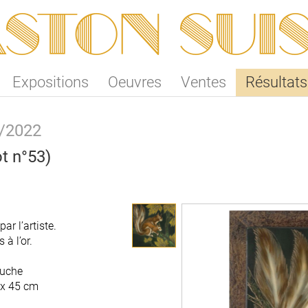
ston SUI
Expositions
Oeuvres
Ventes
Résultats
2/2022
ot n°53)
ar l’artiste.
à l’or.
auche
 x 45 cm