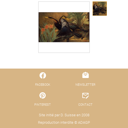
FACEBOOK
NEWSLETTER
PINTEREST
CONTACT
Site initié par D. Suisse en 2008
Reproduction interdite © ADAGP