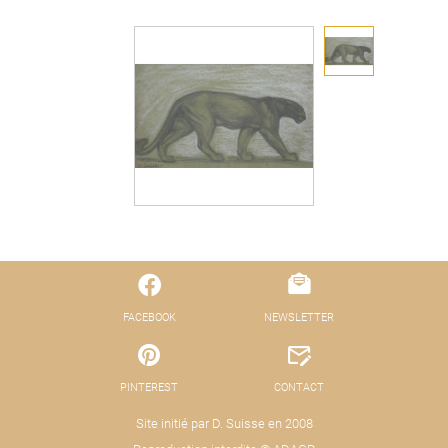
FACEBOOK
NEWSLETTER
PINTEREST
CONTACT
Site initié par D. Suisse en 2008