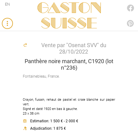
Gaston
EN
FACEBOOK
SUISSE
PINTEREST
Vente par "Osenat SVV" du
28/10/2022
Panthère noire marchant, C1920 (lot
n°236)
Fontainebleau, France.
Crayon, fusain, rehaut de pastel et craie blanche sur papier
vert.
Signé et daté 1920 en bas à gauche.
23 x 38 cm
Estimation: 1 500 € - 2 000 €
Adjudication: 1 875 €