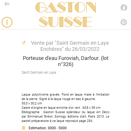
Gaston
EN
FACEBOOK
SUISSE
PINTEREST
Vente par "Saint Germain en Laye
Enchères" du 26/03/2022
Porteuse d'eau Furoviah, Darfour. (lot
n°326)
Saint Germain en Laye
Laque polychrome gravée. Fond en laque mate à l'imitation
de la pierre. Signé à la laque rouge en bas à gauche.
55,3 x 30,2 cm
Cadre d'origine en laque enrichie d'or vert : 63,8 x 39 cm
Bibliographie : Gaston Suisse splendeur du laque Art Déco
par Emmanuel Bréon, Somogy éditions d'art, Pairs 2013. Le
pastel préparatoire à ce laque reproduit page 254.
Estimation: 3000 - 5000