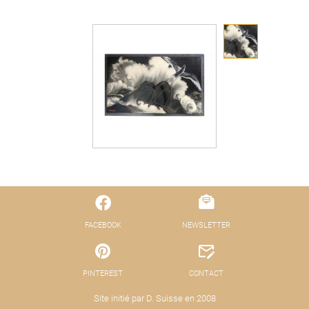
FACEBOOK
NEWSLETTER
PINTEREST
CONTACT
Site initié par D. Suisse en 2008