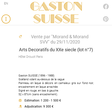
Gaston
EN
FACEBOOK
SUISSE
PINTEREST
Vente par "Morand & Morand
SVV" du 29/11/2020
Arts Decoratifs du XXe siecle (lot n°7)
Hôtel Drouot Paris
Gaston SUISSE (1896 - 1988)
Goéland volant au-dessus de la vague
Panneau en laque à décors en camaïeux gris sur fond noir,
encadrement en laque arrachée.
Signé en rouge, en bas à gauche.
52 x 87cm (sans encadrement).
Estimation: 1 200 - 1 500 €
Adjudication: 9 300 €