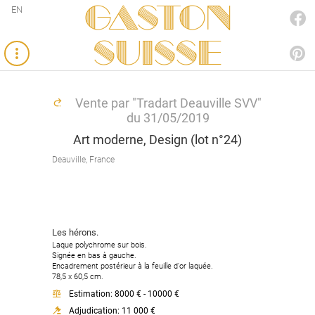
Gaston
EN
FACEBOOK
SUISSE
PINTEREST
Vente par "Tradart Deauville SVV"
du 31/05/2019
Art moderne, Design (lot n°24)
Deauville, France
Les hérons.
Laque polychrome sur bois.
Signée en bas à gauche.
Encadrement postérieur à la feuille d'or laquée.
78,5 x 60,5 cm.
Estimation: 8000 € - 10000 €
Adjudication: 11 000 €