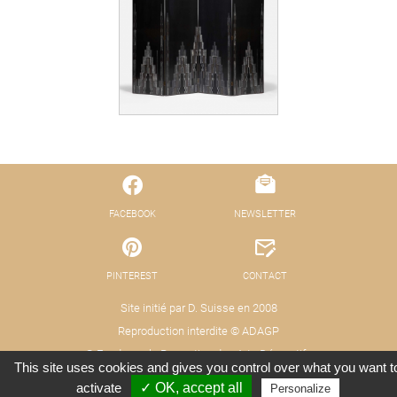
FACEBOOK
NEWSLETTER
PINTEREST
CONTACT
Site initié par D. Suisse en 2008
Reproduction interdite © ADAGP
© Fond pour la Promotion des Arts Décoratifs
This site uses cookies and gives you control over what you want t
Mentions légales - Protection des données
Crédits : Xooloop Studio
activate
✓ OK, accept all
Personalize