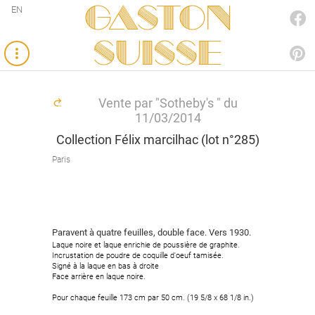
Gaston
EN
FACEBOOK
SUISSE
PINTEREST
Vente par "Sotheby's " du
11/03/2014
Collection Félix marcilhac (lot n°285)
Paris
Paravent à quatre feuilles, double face. Vers 1930.
Laque noire et laque enrichie de poussière de graphite.
Incrustation de poudre de coquille d'oeuf tamisée.
Signé à la laque en bas à droite
Face arrière en laque noire.
Pour chaque feuille 173 cm par 50 cm. (19 5/8 x 68 1/8 in.)