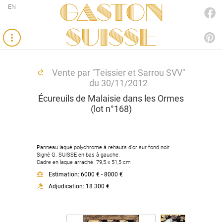
Gaston
EN
FACEBOOK
SUISSE
PINTEREST
Vente par "Teissier et Sarrou SVV"
du 30/11/2012
Écureuils de Malaisie dans les Ormes
(lot n°168)
Panneau laqué polychrome à rehauts d'or sur fond noir
Signé G. SUISSE en bas à gauche.
Cadre en laque arraché. 79,5 x 51,5 cm
Estimation: 6000 € - 8000 €
Adjudication: 18 300 €