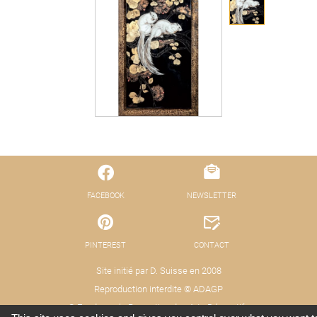
FACEBOOK
NEWSLETTER
PINTEREST
CONTACT
Site initié par D. Suisse en 2008
Reproduction interdite © ADAGP
© Fond pour la Promotion des Arts Décoratifs