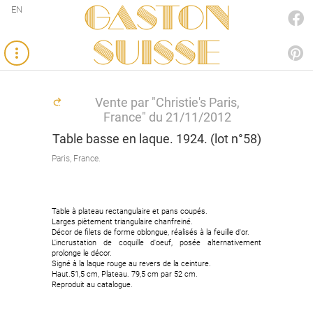
Gaston
EN
FACEBOOK
SUISSE
PINTEREST
Vente par "Christie's Paris,
France" du 21/11/2012
Table basse en laque. 1924. (lot n°58)
Paris, France.
Table à plateau rectangulaire et pans coupés.
Larges piètement triangulaire chanfreiné.
Décor de filets de forme oblongue, réalisés à la feuille d'or.
L'incrustation de coquille d'oeuf, posée alternativement
prolonge le décor.
Signé à la laque rouge au revers de la ceinture.
Haut.51,5 cm, Plateau. 79,5 cm par 52 cm.
Reproduit au catalogue.