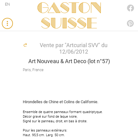
Gaston
EN
FACEBOOK
SUISSE
PINTEREST
Vente par "Artcurial SVV" du
12/06/2012
Art Nouveau & Art Deco (lot n°57)
Paris, France
Hirondelles de Chine et Colins de Californie.
Ensemble de quatre panneaux formant quadriptyque.
Décor gravé sur fond de laque ivoire,
Signé sur le panneau, droit, en bas à droite.
Pour les panneaux extérieurs:
Haut. 95,5 cm. Larg. 50 cm.