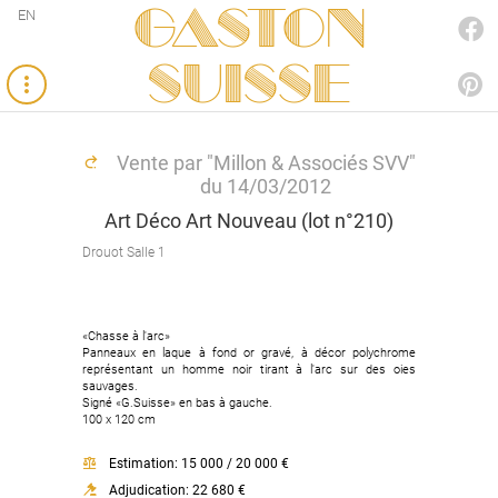
Gaston
EN
FACEBOOK
SUISSE
PINTEREST
Vente par "Millon & Associés SVV"
du 14/03/2012
Art Déco Art Nouveau (lot n°210)
Drouot Salle 1
«Chasse à l'arc»
Panneaux en laque à fond or gravé, à décor polychrome
représentant un homme noir tirant à l'arc sur des oies
sauvages.
Signé «G.Suisse» en bas à gauche.
100 x 120 cm
Estimation: 15 000 / 20 000 €
Adjudication: 22 680 €