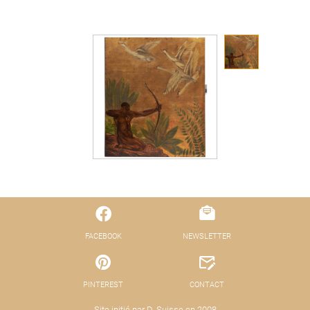
FACEBOOK
NEWSLETTER
PINTEREST
CONTACT
Site initié par D. Suisse en 2008