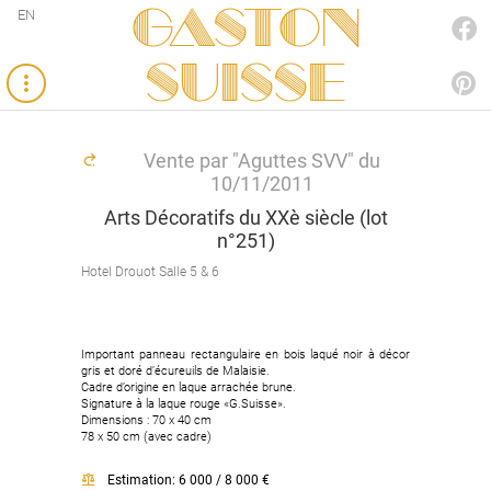
Gaston
EN
FACEBOOK
SUISSE
PINTEREST
Vente par "Aguttes SVV" du
10/11/2011
Arts Décoratifs du XXè siècle (lot
n°251)
Hotel Drouot Salle 5 & 6
Important panneau rectangulaire en bois laqué noir à décor
gris et doré d’écureuils de Malaisie.
Cadre d’origine en laque arrachée brune.
Signature à la laque rouge «G.Suisse».
Dimensions : 70 x 40 cm
78 x 50 cm (avec cadre)
Estimation: 6 000 / 8 000 €