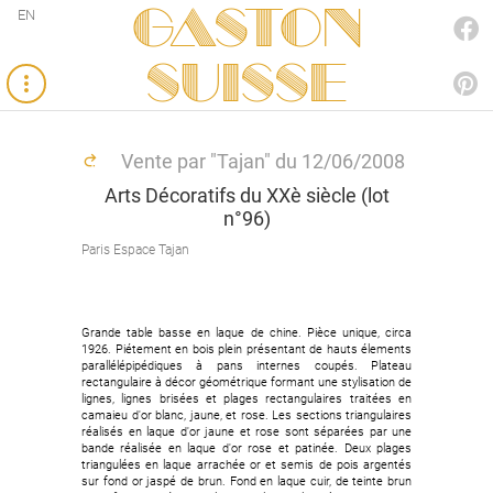
Gaston
EN
FACEBOOK
SUISSE
PINTEREST
Vente par "Tajan" du 12/06/2008
Arts Décoratifs du XXè siècle (lot
n°96)
Paris Espace Tajan
Grande table basse en laque de chine. Pièce unique, circa
1926. Piétement en bois plein présentant de hauts élements
parallélépipédiques à pans internes coupés. Plateau
rectangulaire à décor géométrique formant une stylisation de
lignes, lignes brisées et plages rectangulaires traitées en
camaieu d'or blanc, jaune, et rose. Les sections triangulaires
réalisés en laque d'or jaune et rose sont séparées par une
bande réalisée en laque d'or rose et patinée. Deux plages
triangulées en laque arrachée or et semis de pois argentés
sur fond or jaspé de brun. Fond en laque cuir, de teinte brun