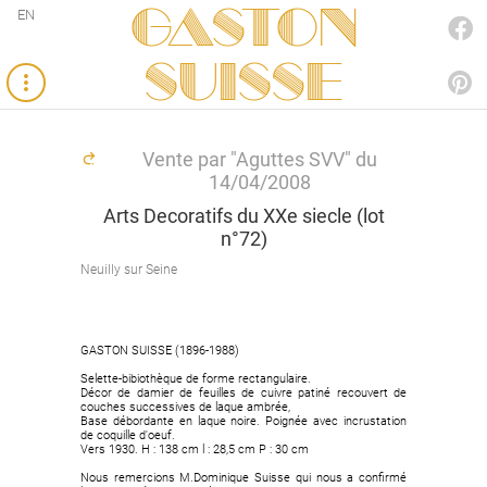
Gaston
EN
FACEBOOK
SUISSE
PINTEREST
Vente par "Aguttes SVV" du
14/04/2008
Arts Decoratifs du XXe siecle (lot
n°72)
Neuilly sur Seine
GASTON SUISSE (1896-1988)
Selette-bibiothèque de forme rectangulaire.
Décor de damier de feuilles de cuivre patiné recouvert de
couches successives de laque ambrée,
Base débordante en laque noire. Poignée avec incrustation
de coquille d'oeuf.
Vers 1930. H : 138 cm l : 28,5 cm P : 30 cm
Nous remercions M.Dominique Suisse qui nous a confirmé