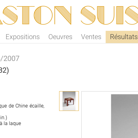
ston SUI
Expositions
Oeuvres
Ventes
Résultats
5/2007
32)
ue de Chine écaille,
in.)
 à la laque