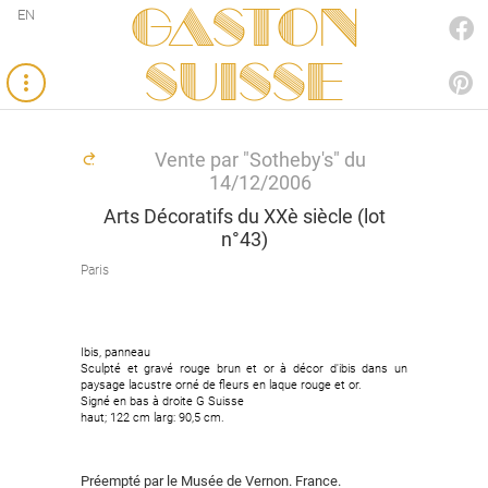
Gaston
EN
FACEBOOK
SUISSE
PINTEREST
Vente par "Sotheby's" du
14/12/2006
Arts Décoratifs du XXè siècle (lot
n°43)
Paris
Ibis, panneau
Sculpté et gravé rouge brun et or à décor d'ibis dans un
paysage lacustre orné de fleurs en laque rouge et or.
Signé en bas à droite G Suisse
haut; 122 cm larg: 90,5 cm.
Préempté par le Musée de Vernon. France.