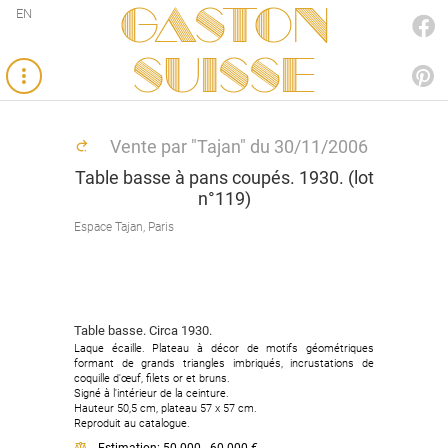
Gaston
EN
FACEBOOK
SUISSE
PINTEREST
Vente par "Tajan" du 30/11/2006
Table basse à pans coupés. 1930. (lot
n°119)
Espace Tajan, Paris
Table basse. Circa 1930.
Laque écaille. Plateau à décor de motifs géométriques
formant de grands triangles imbriqués, incrustations de
coquille d'œuf, filets or et bruns.
Signé à l'intérieur de la ceinture.
Hauteur 50,5 cm, plateau 57 x 57 cm.
Reproduit au catalogue.