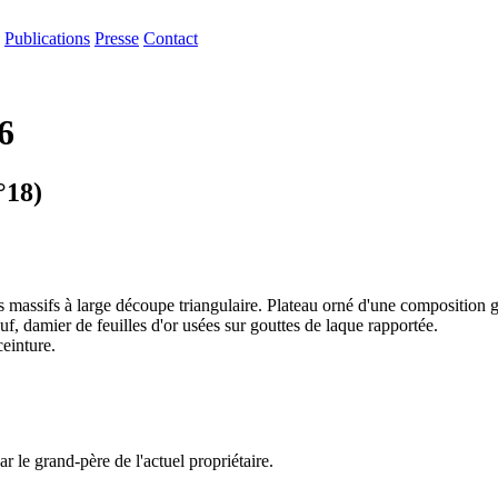
Publications
Presse
Contact
6
°18)
 massifs à large découpe triangulaire. Plateau orné d'une composition g
f, damier de feuilles d'or usées sur gouttes de laque rapportée.
ceinture.
e grand-père de l'actuel propriétaire.