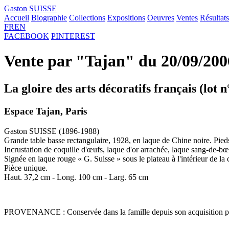
Gaston SUISSE
Accueil
Biographie
Collections
Expositions
Oeuvres
Ventes
Résultats
FR
EN
FACEBOOK
PINTEREST
Vente par "Tajan" du 20/09/200
La gloire des arts décoratifs français (lot n
Espace Tajan, Paris
Gaston SUISSE (1896-1988)
Grande table basse rectangulaire, 1928, en laque de Chine noire. Pieds
Incrustation de coquille d'œufs, laque d'or arrachée, laque sang-de-bœu
Signée en laque rouge « G. Suisse » sous le plateau à l'intérieur de la 
Pièce unique.
Haut. 37,2 cm - Long. 100 cm - Larg. 65 cm
PROVENANCE : Conservée dans la famille depuis son acquisition par l