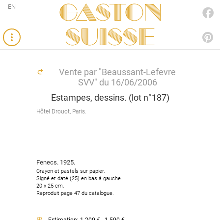
Gaston
EN
FACEBOOK
SUISSE
PINTEREST
Vente par "Beaussant-Lefevre
SVV" du 16/06/2006
Estampes, dessins. (lot n°187)
Hôtel Drouot, Paris.
Fenecs. 1925.
Crayon et pastels sur papier.
Signé et daté (25) en bas à gauche.
20 x 25 cm.
Reproduit page 47 du catalogue.