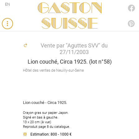
Gaston
EN
FACEBOOK
SUISSE
PINTEREST
Vente par "Aguttes SVV" du
27/11/2003
Lion couché, Circa 1925. (lot n°58)
Hôtel des ventes de Neuilly-sur-Seine
Lion couché - Circa 1925.
Crayon gras sur papier Japon.
Signé en bas à gauche.
13 x 20 cm (à vue)
Reproduit page 8 du catalogue.
Estimation: 800 - 1000 €