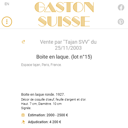
Gaston
EN
FACEBOOK
SUISSE
PINTEREST
Vente par "Tajan SVV" du
25/11/2003
Boite en laque. (lot n°15)
Espace tajan, Paris, France.
Boite en laque ronde. 1927.
Décor de coquille d'oeuf, feuille d'argent et d'or.
Haut. 7 cm, Diamètre. 10 cm
Signée.
Estimation: 2000 - 2500 €
Adjudication: 4 200 €