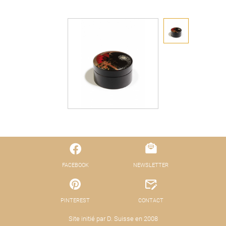
FACEBOOK
NEWSLETTER
PINTEREST
CONTACT
Site initié par D. Suisse en 2008