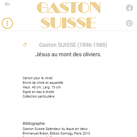
Gaston
EN
FACEBOOK
SUISSE
PINTEREST
Gaston SUISSE (1896-1988)
Jésus au mont des oliviers.
Carton pour le vitrail.
Carton pour le vitrail.
Encre de chine et aquarelle.
Encre de chine et aquarelle.
Haut. 45 cm, Larg. 15 cm.
Haut. 45 cm, Larg. 15 cm.
Signé en bas à droite.
Signé en bas à droite.
Collection particulière.
Collection particulière.
Bibliographie
Bibliographie
Gaston Suisse Splendeur du laque art déco.
Gaston Suisse Splendeur du laque art déco.
Émmanuel Bréon, Édition Somogy, Paris 2013.
Émmanuel Bréon, Édition Somogy, Paris 2013.