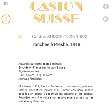
Gaston
EN
FACEBOOK
SUISSE
PINTEREST
Gaston SUISSE (1896-1988)
Tranchée à Presba. 1918.
Aquarelle sur carte postale militaire.
Envoyée en France par Gaston Suisse.
Signée et anotée.
Haut. 8,5 cm, Larg. 12,5 cm.
Archives familliales.
Mobilisé en 1914, Gaston Suisse part pour Verdun, puis avec
l'armée d'orient en janvier 1917. Durant ces deux années
passées en orient, il accumule les dessins et les croquis.
Régulièrement il envoi sa correspondance sur des cartes
militaires qu'il décore.