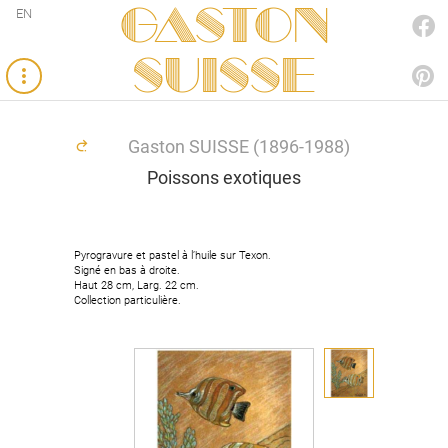
Gaston
EN
FACEBOOK
SUISSE
PINTEREST
Gaston SUISSE (1896-1988)
Poissons exotiques
Pyrogravure et pastel à l’huile sur Texon.
Signé en bas à droite.
Haut 28 cm, Larg. 22 cm.
Collection particulière.