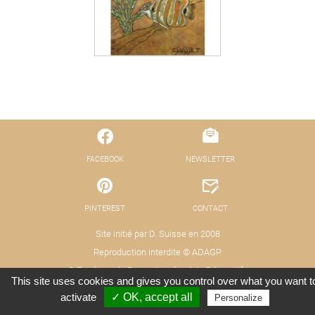
FACEBOOK
NEWSLETTER
PINTEREST
CONTACT
Site initié par D. Suisse en 2008
Reproduction interdite © ADAGP
© Fond pour la Promotion des Arts Décoratifs
This site uses cookies and gives you control over what you want t
Mentions légales - Protection des données
Crédits : Xooloop Studio
activate
✓ OK, accept all
Personalize
(RGPD)