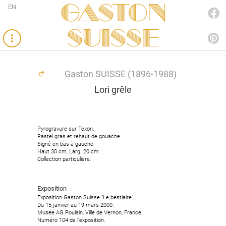
Gaston
EN
FACEBOOK
SUISSE
PINTEREST
Gaston SUISSE (1896-1988)
Lori grêle
Pyrogravure sur Texon.
Pastel gras et rehaut de gouache.
Signé en bas à gauche.
Haut.30 cm, Larg. 20 cm.
Collection particulière.
Exposition
Exposition Gaston Suisse "Le bestiaire".
Du 15 janvier au 19 mars 2000.
Musée AG Poulain, Ville de Vernon, France.
Numéro 104 de l'exposition.