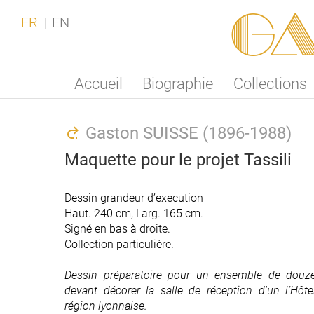
Ga
FR
EN
Accueil
Biographie
Collections
Gaston SUISSE (1896-1988)
Maquette pour le projet Tassili
Dessin grandeur d’execution
Dessin grandeur d’execution
Haut. 240 cm, Larg. 165 cm.
Haut. 240 cm, Larg. 165 cm.
Signé en bas à droite.
Signé en bas à droite.
Collection particulière.
Collection particulière.
Dessin préparatoire pour un ensemble de douz
Dessin préparatoire pour un ensemble de douz
devant décorer la salle de réception d'un l’Hôtel
devant décorer la salle de réception d'un l’Hôtel
région lyonnaise.
région lyonnaise.