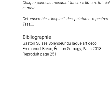
Chaque panneau mesurant 55 cm x 60 cm, fut réalis
Chaque panneau mesurant 55 cm x 60 cm, fut réalis
et mate.
et mate.
Cet ensemble s’inspirait des peintures rupestres
Cet ensemble s’inspirait des peintures rupestres
Tassili.
Tassili.
Bibliographie
Bibliographie
Gaston Suisse Splendeur du laque art déco.
Gaston Suisse Splendeur du laque art déco.
Émmanuel Bréon, Édition Somogy, Paris 2013.
Émmanuel Bréon, Édition Somogy, Paris 2013.
Reproduit page 251.
Reproduit page 251.