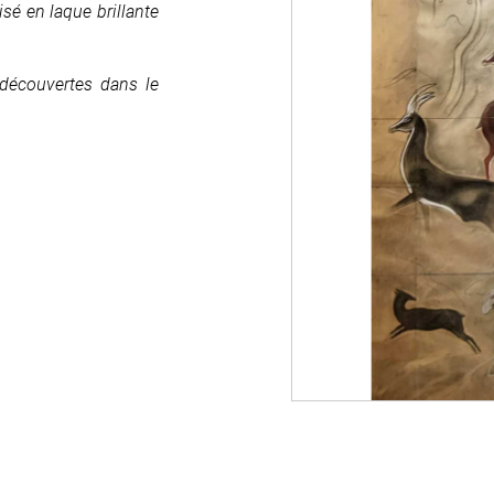
é en laque brillante
é en laque brillante
 découvertes dans le
 découvertes dans le