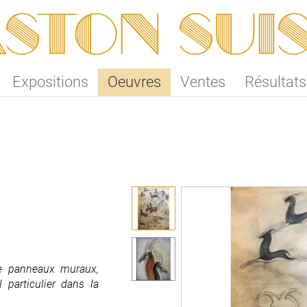
ston SUI
Expositions
Oeuvres
Ventes
Résultats
e panneaux muraux,
e panneaux muraux,
 particulier dans la
 particulier dans la