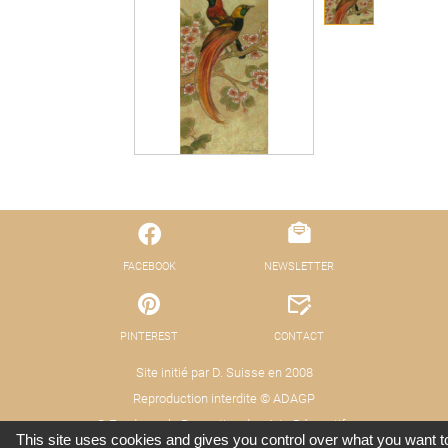
FACEBOOK
NEWSLETTER
PINTEREST
CONTACT
Site initié par D. Suisse en 2008
Reproduction interdite © ADAGP
© Fond pour la Promotion des Arts Décoratifs
This site uses cookies and gives you control over what you want t