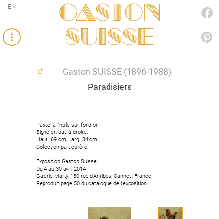
Gaston
EN
FACEBOOK
SUISSE
PINTEREST
Gaston SUISSE (1896-1988)
Paradisiers
Pastel à l’huile sur fond or.
Signé en bas à droite.
Haut. 69 cm, Larg. 34 cm.
Collection particulière.
Exposition Gaston Suisse.
Du 4 au 30 avril 2014
Galerie Marty, 130 rue d'Antibes, Cannes, France.
Reproduit page 50 du catalogue de l'exposition.