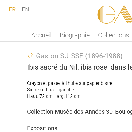
Ga
FR
EN
Accueil
Biographie
Collections
Gaston SUISSE (1896-1988)
Ibis sacré du Nil, ibis rose, dans 
Crayon et pastel à l'huile sur papier bistre.
Crayon et pastel à l'huile sur papier bistre.
Signé en bas à gauche.
Signé en bas à gauche.
Haut. 72 cm, Larg.112 cm.
Haut. 72 cm, Larg.112 cm.
Collection Musée des Années 30, Boulog
Collection Musée des Années 30, Boulog
Expositions
Expositions