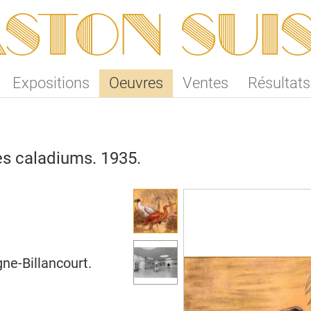
ston SUI
Expositions
Oeuvres
Ventes
Résultats
les caladiums. 1935.
ne-Billancourt.
ne-Billancourt.