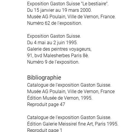
Exposition Gaston Suisse "Le bestiaire".
Exposition Gaston Suisse "Le bestiaire".
Du 15 janvier au 19 mars 2000.
Du 15 janvier au 19 mars 2000.
Musée AG Poulain, Ville de Vernon, France.
Musée AG Poulain, Ville de Vernon, France.
Numéro 62 de l'exposition.
Numéro 62 de l'exposition.
Exposition Gaston Suisse.
Exposition Gaston Suisse.
Du 4 mai au 2 juin 1995.
Du 4 mai au 2 juin 1995.
Galerie des peintres voyageurs,
Galerie des peintres voyageurs,
91, bvd Malesherbes Paris 8è.
91, bvd Malesherbes Paris 8è.
Numéro 9 de l'exposition.
Numéro 9 de l'exposition.
Bibliographie
Bibliographie
Catalogue de l'exposition Gaston Suisse.
Catalogue de l'exposition Gaston Suisse.
Musée AG Poulain, Ville de Vernon, France
Musée AG Poulain, Ville de Vernon, France
Édition Musée de Vernon, 1995.
Édition Musée de Vernon, 1995.
Reproduit page 47
Reproduit page 47
Catalogue de l'exposition Gaston Suisse.
Catalogue de l'exposition Gaston Suisse.
Édition Galerie Meissirel fine Art, Paris 1995.
Édition Galerie Meissirel fine Art, Paris 1995.
Reproduit page 1
Reproduit page 1