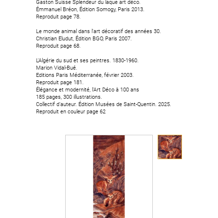
Gaston Suisse Splendeur du laque art déco.
Gaston Suisse Splendeur du laque art déco.
Émmanuel Bréon, Édition Somogy, Paris 2013.
Émmanuel Bréon, Édition Somogy, Paris 2013.
Reproduit page 78.
Reproduit page 78.
Le monde animal dans l'art décoratif des années 30.
Le monde animal dans l'art décoratif des années 30.
Christian Eludut, Édition BGO, Paris 2007.
Christian Eludut, Édition BGO, Paris 2007.
Reproduit page 68.
Reproduit page 68.
L'Algérie du sud et ses peintres. 1830-1960.
L'Algérie du sud et ses peintres. 1830-1960.
Marion Vidal-Bué.
Marion Vidal-Bué.
Editions Paris Méditerranée, février 2003.
Editions Paris Méditerranée, février 2003.
Reproduit page 181.
Reproduit page 181.
Élégance et modernité, l’Art Déco à 100 ans
Élégance et modernité, l’Art Déco à 100 ans
185 pages, 300 illustrations.
185 pages, 300 illustrations.
Collectif d’auteur. Édition Musées de Saint-Quentin. 2025.
Collectif d’auteur. Édition Musées de Saint-Quentin. 2025.
Reproduit en couleur page 62
Reproduit en couleur page 62