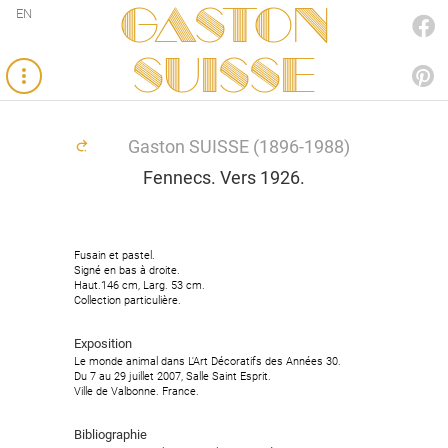
Gaston
EN
FACEBOOK
SUISSE
PINTEREST
Gaston SUISSE (1896-1988)
Fennecs. Vers 1926.
Fusain et pastel.
Fusain et pastel.
Signé en bas à droite.
Signé en bas à droite.
Haut.146 cm, Larg. 53 cm.
Haut.146 cm, Larg. 53 cm.
Collection particulière.
Collection particulière.
Exposition
Exposition
Le monde animal dans L'Art Décoratifs des Années 30.
Le monde animal dans L'Art Décoratifs des Années 30.
Du 7 au 29 juillet 2007, Salle Saint Esprit.
Du 7 au 29 juillet 2007, Salle Saint Esprit.
Ville de Valbonne. France.
Ville de Valbonne. France.
Bibliographie
Bibliographie