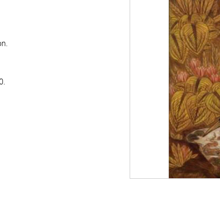
on.
0.