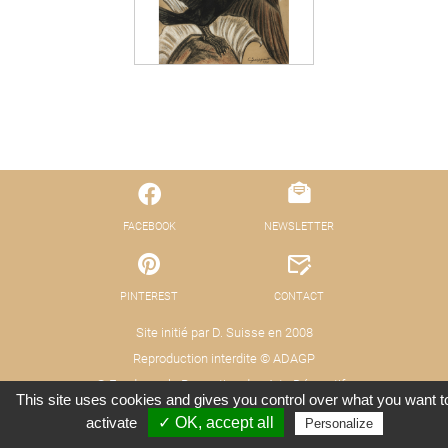
FACEBOOK
NEWSLETTER
PINTEREST
CONTACT
Site initié par D. Suisse en 2008
Reproduction interdite © ADAGP
© Fond pour la Promotion des Arts Décoratifs
This site uses cookies and gives you control over what you want t
Mentions légales - Protection des données
Crédits : Xooloop Studio
activate
✓ OK, accept all
Personalize
(RGPD)