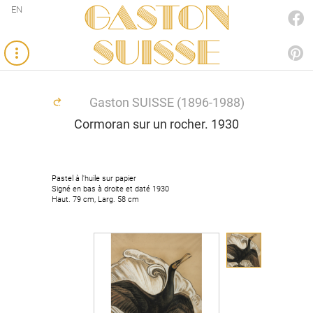
Gaston
EN
FACEBOOK
SUISSE
PINTEREST
Gaston SUISSE (1896-1988)
Cormoran sur un rocher. 1930
Pastel à l'huile sur papier
Pastel à l'huile sur papier
Signé en bas à droite et daté 1930
Signé en bas à droite et daté 1930
Haut. 79 cm, Larg. 58 cm
Haut. 79 cm, Larg. 58 cm