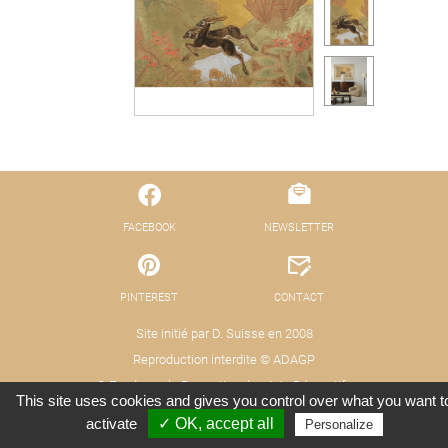
FACEBOOK
NEWSLETTER
PINTEREST
CONTACT
Site initié par D. Suisse en 2008
Reproduction interdite © ADAGP
© Fond pour la Promotion des Arts Décoratifs
This site uses cookies and gives you control over what you want t
Mentions légales - Protection des données
Crédits : Xooloop Studio
activate
✓ OK, accept all
Personalize
(RGPD)