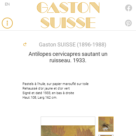
Gaston
EN
FACEBOOK
SUISSE
PINTEREST
Gaston SUISSE (1896-1988)
Antilopes cervicapres sautant un
ruisseau. 1933.
Pastels à l'huile, sur papier marouflé sur toile
Rehaussé d'or jaune et d'or vert
Signé et daté 1933, en bas à droite
Haut.108, Larg.162 cm.