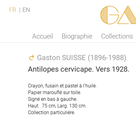
Ga
FR
EN
Accueil
Biographie
Collections
Gaston SUISSE (1896-1988)
Antilopes cervicape. Vers 1928.
Crayon, fusain et pastel à l’huile.
Crayon, fusain et pastel à l’huile.
Papier marouflé sur toile.
Papier marouflé sur toile.
Signé en bas à gauche.
Signé en bas à gauche.
Haut. 75 cm, Larg. 130 cm.
Haut. 75 cm, Larg. 130 cm.
Collection particulière.
Collection particulière.