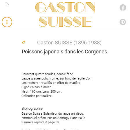
Gaston
EN
FACEBOOK
SUISSE
PINTEREST
Gaston SUISSE (1896-1988)
Poissons japonais dans les Gorgones.
Paravent quatre feuilles, double face.
Laque gravée polychrome, sur fond de feuille d'or.
Les rochers travaillés en effet de matière.
Signé en bas à droite.
Haut. 160 cm, Larg. 200 cm.
Collection particulière.
Bibliographie
Gaston Suisse Splendeur du laque art déco.
Émmanuel Bréon, Édition Somogy, Paris 2013.
Similaire reproduit page 82.