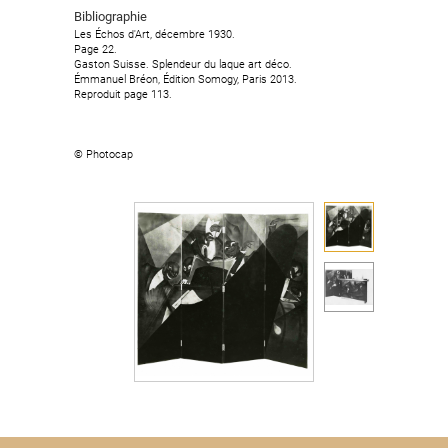
Bibliographie
Bibliographie
Les Échos d'Art, décembre 1930.
Les Échos d'Art, décembre 1930.
Page 22.
Page 22.
Gaston Suisse. Splendeur du laque art déco.
Gaston Suisse. Splendeur du laque art déco.
Émmanuel Bréon, Édition Somogy, Paris 2013.
Émmanuel Bréon, Édition Somogy, Paris 2013.
Reproduit page 113.
Reproduit page 113.
© Photocap
© Photocap