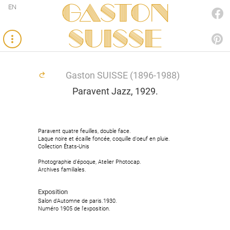
Gaston
EN
FACEBOOK
SUISSE
PINTEREST
Gaston SUISSE (1896-1988)
Paravent Jazz, 1929.
Paravent quatre feuilles, double face.
Paravent quatre feuilles, double face.
Laque noire et écaille foncée, coquille d'oeuf en pluie.
Laque noire et écaille foncée, coquille d'oeuf en pluie.
Collection États-Unis
Collection États-Unis
Photographie d'époque, Atelier Photocap.
Photographie d'époque, Atelier Photocap.
Archives familiales.
Archives familiales.
Exposition
Exposition
Salon d'Automne de paris.1930.
Salon d'Automne de paris.1930.
Numéro 1905 de l'exposition.
Numéro 1905 de l'exposition.