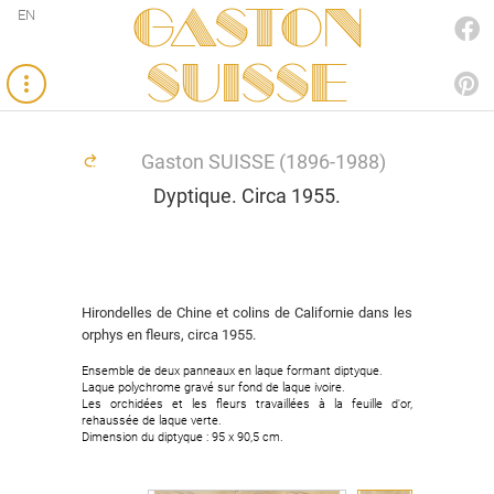
Gaston
EN
FACEBOOK
SUISSE
PINTEREST
Gaston SUISSE (1896-1988)
Dyptique. Circa 1955.
Hirondelles de Chine et colins de Californie dans les
orphys en fleurs, circa 1955.
Ensemble de deux panneaux en laque formant diptyque.
Laque polychrome gravé sur fond de laque ivoire.
Les orchidées et les fleurs travaillées à la feuille d'or,
rehaussée de laque verte.
Dimension du diptyque : 95 x 90,5 cm.