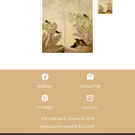
FACEBOOK
NEWSLETTER
PINTEREST
CONTACT
Site initié par D. Suisse en 2008
Reproduction interdite © ADAGP
© Fond pour la Promotion des Arts Décoratifs