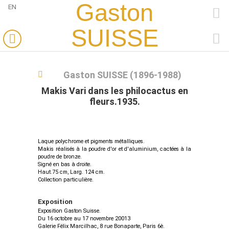
Gaston
EN
FACEBOOK
SUISSE
PINTEREST
Gaston SUISSE (1896-1988)
Makis Vari dans les philocactus en
fleurs.1935.
Laque polychrome et pigments métalliques.
Makis réalisés à la poudre d'or et d'aluminium, cactées à la
poudre de bronze.
Signé en bas à droite.
Haut.75 cm, Larg. 124 cm.
Collection particulière.
Exposition
Exposition Gaston Suisse.
Du 16 octobre au 17 novembre 20013
Galerie Félix Marcilhac, 8 rue Bonaparte, Paris 6è.