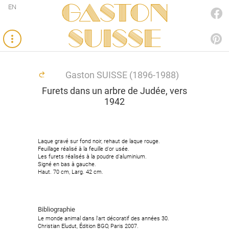
Gaston
EN
FACEBOOK
SUISSE
PINTEREST
Gaston SUISSE (1896-1988)
Furets dans un arbre de Judée, vers
1942
Laque gravé sur fond noir, rehaut de laque rouge.
Feuillage réalisé à la feuille d'or usée.
Les furets réalisés à la poudre d'aluminium.
Signé en bas à gauche.
Haut. 70 cm, Larg. 42 cm.
Bibliographie
Le monde animal dans l'art décoratif des années 30.
Christian Eludut, Édition BGO, Paris 2007.