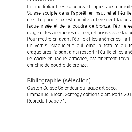
En multipliant les couches d'apprêt aux endroi
En multipliant les couches d'apprêt aux endroi
Suisse sculpte dans l'apprêt, en haut relief l'étri
Suisse sculpte dans l'apprêt, en haut relief l'étri
mer. Le panneaux est ensuite entièrement laqué
mer. Le panneaux est ensuite entièrement laqué
laque irisée et de la poudre de bronze, l'étrille 
laque irisée et de la poudre de bronze, l'étrille 
rouge et les anémones de mer, rehaussées de laqu
rouge et les anémones de mer, rehaussées de laqu
Pour mettre en avant l'étrille et les anémones, l'art
Pour mettre en avant l'étrille et les anémones, l'art
un vernis "craqueleur" qui orne la totalité du f
un vernis "craqueleur" qui orne la totalité du f
craquelures, faisant ainsi ressortir l'étrille et les 
craquelures, faisant ainsi ressortir l'étrille et les 
Le cadre en laque arrachée, est finement travai
Le cadre en laque arrachée, est finement travai
enrichie de poudre de bronze.
enrichie de poudre de bronze.
Bibliographie (sélection)
Bibliographie (sélection)
Gaston Suisse Splendeur du laque art déco.
Gaston Suisse Splendeur du laque art déco.
Émmanuel Bréon, Somogy éditions d'art, Paris 201
Émmanuel Bréon, Somogy éditions d'art, Paris 201
Reproduit page 71.
Reproduit page 71.