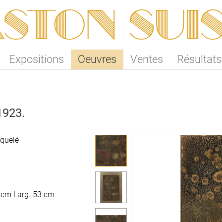
ston SUI
Expositions
Oeuvres
Ventes
Résultats
1923.
aquelé
aquelé
7 cm Larg. 53 cm
7 cm Larg. 53 cm