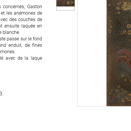
ts concernés, Gaston
ts concernés, Gaston
lle et les anémones de
lle et les anémones de
 avec des couches de
 avec des couches de
est ensuite laquée en
est ensuite laquée en
e blanche.
e blanche.
iste passe sur le fond
iste passe sur le fond
ond enduit, de fines
ond enduit, de fines
anémones.
anémones.
llé avec de la laque
llé avec de la laque
3.
3.