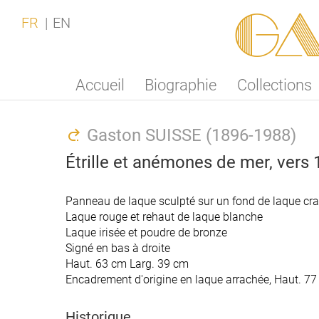
Ga
FR
EN
Accueil
Biographie
Collections
Gaston SUISSE (1896-1988)
Étrille et anémones de mer, vers 
Panneau de laque sculpté sur un fond de laque cr
Panneau de laque sculpté sur un fond de laque cr
Laque rouge et rehaut de laque blanche
Laque rouge et rehaut de laque blanche
Laque irisée et poudre de bronze
Laque irisée et poudre de bronze
Signé en bas à droite
Signé en bas à droite
Haut. 63 cm Larg. 39 cm
Haut. 63 cm Larg. 39 cm
Encadrement d'origine en laque arrachée, Haut. 7
Encadrement d'origine en laque arrachée, Haut. 7
Historique
Historique