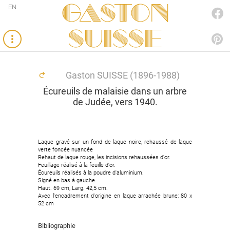
Gaston
EN
FACEBOOK
SUISSE
PINTEREST
Gaston SUISSE (1896-1988)
Écureuils de malaisie dans un arbre
de Judée, vers 1940.
Laque gravé sur un fond de laque noire, rehaussé de laque
verte foncée nuancée
Rehaut de laque rouge, les incisions rehaussées d'or.
Feuillage réalisé à la feuille d'or.
Écureuils réalisés à la poudre d'aluminium.
Signé en bas à gauche.
Haut. 69 cm, Larg. 42,5 cm.
Avec l'encadrement d'origine en laque arrachée brune: 80 x
52 cm
Bibliographie