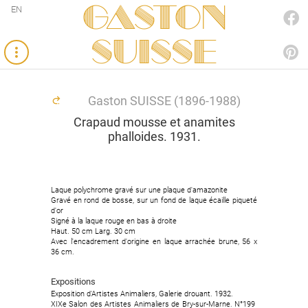
Gaston
EN
FACEBOOK
SUISSE
PINTEREST
Gaston SUISSE (1896-1988)
Crapaud mousse et anamites
phalloides. 1931.
Laque polychrome gravé sur une plaque d'amazonite
Laque polychrome gravé sur une plaque d'amazonite
Gravé en rond de bosse, sur un fond de laque écaille piqueté
Gravé en rond de bosse, sur un fond de laque écaille piqueté
d'or
d'or
Signé à la laque rouge en bas à droite
Signé à la laque rouge en bas à droite
Haut. 50 cm Larg. 30 cm
Haut. 50 cm Larg. 30 cm
Avec l'encadrement d'origine en laque arrachée brune, 56 x
Avec l'encadrement d'origine en laque arrachée brune, 56 x
36 cm.
36 cm.
Expositions
Expositions
Exposition d'Artistes Animaliers, Galerie drouant. 1932.
Exposition d'Artistes Animaliers, Galerie drouant. 1932.
XIXe Salon des Artistes Animaliers de Bry-sur-Marne. N°199
XIXe Salon des Artistes Animaliers de Bry-sur-Marne. N°199