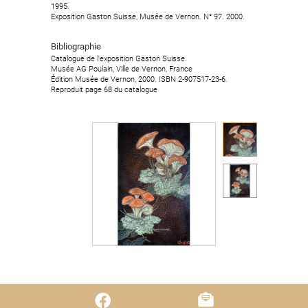
1995.
1995.
Exposition Gaston Suisse, Musée de Vernon. N° 97. 2000.
Exposition Gaston Suisse, Musée de Vernon. N° 97. 2000.
Bibliographie
Bibliographie
Catalogue de l'exposition Gaston Suisse.
Catalogue de l'exposition Gaston Suisse.
Musée AG Poulain, Ville de Vernon, France
Musée AG Poulain, Ville de Vernon, France
Édition Musée de Vernon, 2000. ISBN 2-907517-23-6.
Édition Musée de Vernon, 2000. ISBN 2-907517-23-6.
Reproduit page 68 du catalogue
Reproduit page 68 du catalogue