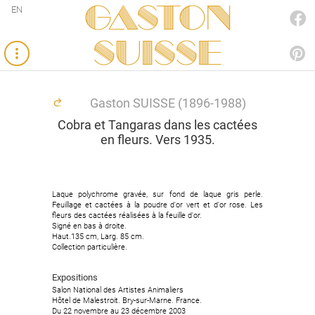
Gaston
EN
FACEBOOK
SUISSE
PINTEREST
Gaston SUISSE (1896-1988)
Cobra et Tangaras dans les cactées
en fleurs. Vers 1935.
Laque polychrome gravée, sur fond de laque gris perle.
Laque polychrome gravée, sur fond de laque gris perle.
Feuillage et cactées à la poudre d'or vert et d'or rose. Les
Feuillage et cactées à la poudre d'or vert et d'or rose. Les
fleurs des cactées réalisées à la feuille d'or.
fleurs des cactées réalisées à la feuille d'or.
Signé en bas à droite.
Signé en bas à droite.
Haut.135 cm, Larg. 85 cm.
Haut.135 cm, Larg. 85 cm.
Collection particulière.
Collection particulière.
Expositions
Expositions
Salon National des Artistes Animaliers
Salon National des Artistes Animaliers
Hôtel de Malestroit. Bry-sur-Marne. France.
Hôtel de Malestroit. Bry-sur-Marne. France.
Du 22 novembre au 23 décembre 2003
Du 22 novembre au 23 décembre 2003