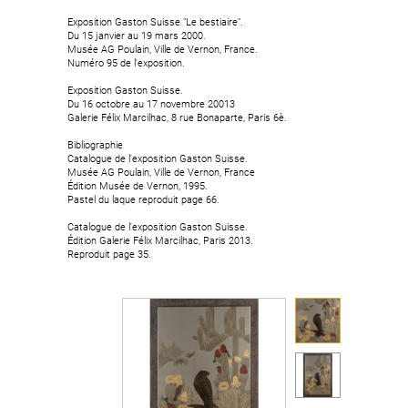
Exposition Gaston Suisse "Le bestiaire".
Exposition Gaston Suisse "Le bestiaire".
Du 15 janvier au 19 mars 2000.
Du 15 janvier au 19 mars 2000.
Musée AG Poulain, Ville de Vernon, France.
Musée AG Poulain, Ville de Vernon, France.
Numéro 95 de l'exposition.
Numéro 95 de l'exposition.
Exposition Gaston Suisse.
Exposition Gaston Suisse.
Du 16 octobre au 17 novembre 20013
Du 16 octobre au 17 novembre 20013
Galerie Félix Marcilhac, 8 rue Bonaparte, Paris 6è.
Galerie Félix Marcilhac, 8 rue Bonaparte, Paris 6è.
Bibliographie
Bibliographie
Catalogue de l'exposition Gaston Suisse.
Catalogue de l'exposition Gaston Suisse.
Musée AG Poulain, Ville de Vernon, France
Musée AG Poulain, Ville de Vernon, France
Édition Musée de Vernon, 1995.
Édition Musée de Vernon, 1995.
Pastel du laque reproduit page 66.
Pastel du laque reproduit page 66.
Catalogue de l'exposition Gaston Suisse.
Catalogue de l'exposition Gaston Suisse.
Édition Galerie Félix Marcilhac, Paris 2013.
Édition Galerie Félix Marcilhac, Paris 2013.
Reproduit page 35.
Reproduit page 35.