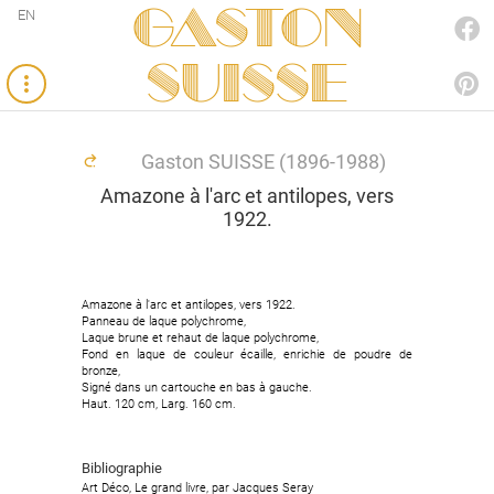
Gaston
EN
FACEBOOK
SUISSE
PINTEREST
Gaston SUISSE (1896-1988)
Amazone à l'arc et antilopes, vers
1922.
Amazone à l'arc et antilopes, vers 1922.
Amazone à l'arc et antilopes, vers 1922.
Panneau de laque polychrome,
Panneau de laque polychrome,
Laque brune et rehaut de laque polychrome,
Laque brune et rehaut de laque polychrome,
Fond en laque de couleur écaille, enrichie de poudre de
Fond en laque de couleur écaille, enrichie de poudre de
bronze,
bronze,
Signé dans un cartouche en bas à gauche.
Signé dans un cartouche en bas à gauche.
Haut. 120 cm, Larg. 160 cm.
Haut. 120 cm, Larg. 160 cm.
Bibliographie
Bibliographie
Art Déco, Le grand livre, par Jacques Seray
Art Déco, Le grand livre, par Jacques Seray