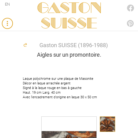
Gaston
EN
FACEBOOK
SUISSE
PINTEREST
Gaston SUISSE (1896-1988)
Aigles sur un promontoire.
Laque polychrome sur une plaque de Masonite
Laque polychrome sur une plaque de Masonite
Décor en laque arrachée argent
Décor en laque arrachée argent
Signé à la laque rouge en bas à gauche
Signé à la laque rouge en bas à gauche
Haut. 19 cm Larg. 40 cm
Haut. 19 cm Larg. 40 cm
Avec l'encadrement d'origine en laque 30 x 50 cm
Avec l'encadrement d'origine en laque 30 x 50 cm