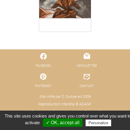
FACEBOOK
NEWSLETTER
PINTEREST
CONTACT
Site initié par D. Suisse en 2008
Reproduction interdite © ADAGP
© Fond pour la Promotion des Arts Décoratifs
This site uses cookies and gives you control over what you want t
Mentions légales - Protection des données
Crédits : Xooloop Studio
activate
✓ OK, accept all
Personalize
(RGPD)