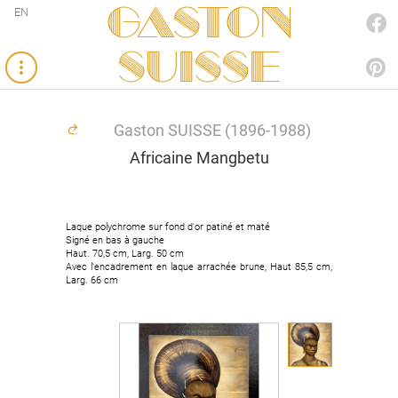
Gaston
EN
FACEBOOK
SUISSE
PINTEREST
Gaston SUISSE (1896-1988)
Africaine Mangbetu
Laque polychrome sur fond d'or patiné et maté
Signé en bas à gauche
Haut. 70,5 cm, Larg. 50 cm
Avec l'encadrement en laque arrachée brune, Haut 85,5 cm,
Larg. 66 cm