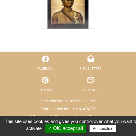
FACEBOOK
NEWSLETTER
PINTEREST
CONTACT
Site initié par D. Suisse en 2008
Reproduction interdite © ADAGP
© Fond pour la Promotion des Arts Décoratifs
This site uses cookies and gives you control over what you want t
Mentions légales - Protection des données
Crédits : Xooloop Studio
activate
✓ OK, accept all
Personalize
(RGPD)