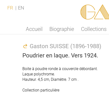
Ga
FR
EN
Accueil
Biographie
Collections
Gaston SUISSE (1896-1988)
Poudrier en laque. Vers 1924.
Boite à poudre ronde à couvercle débordant.
Boite à poudre ronde à couvercle débordant.
Laque polychrome.
Laque polychrome.
Hauteur. 4,5 cm, Diamètre. 7 cm .
Hauteur. 4,5 cm, Diamètre. 7 cm .
Collection particulière
Collection particulière