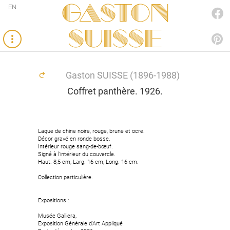
Gaston
EN
FACEBOOK
SUISSE
PINTEREST
Gaston SUISSE (1896-1988)
Coffret panthère. 1926.
Laque de chine noire, rouge, brune et ocre.
Laque de chine noire, rouge, brune et ocre.
Décor gravé en ronde bosse.
Décor gravé en ronde bosse.
Intérieur rouge sang-de-bœuf.
Intérieur rouge sang-de-bœuf.
Signé à l'intérieur du couvercle.
Signé à l'intérieur du couvercle.
Haut. 8,5 cm, Larg. 16 cm, Long. 16 cm.
Haut. 8,5 cm, Larg. 16 cm, Long. 16 cm.
Collection particulière.
Collection particulière.
Expositions :
Expositions :
Musée Galliera,
Musée Galliera,
Exposition Générale d'Art Appliqué
Exposition Générale d'Art Appliqué