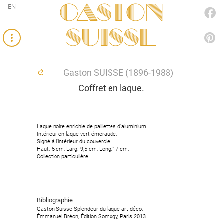
Gaston
EN
FACEBOOK
SUISSE
PINTEREST
Gaston SUISSE (1896-1988)
Coffret en laque.
Laque noire enrichie de paillettes d'aluminium.
Intérieur en laque vert émeraude.
Signé à l'intérieur du couvercle.
Haut. 5 cm, Larg. 9,5 cm, Long.17 cm.
Collection particulière.
Bibliographie
Gaston Suisse Splendeur du laque art déco.
Émmanuel Bréon, Édition Somogy, Paris 2013.