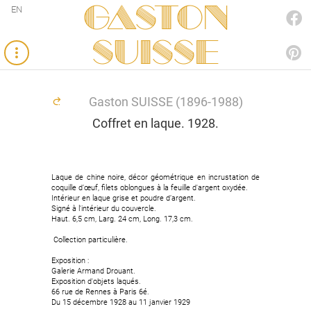
Gaston
EN
FACEBOOK
SUISSE
PINTEREST
Gaston SUISSE (1896-1988)
Coffret en laque. 1928.
Laque de chine noire, décor géométrique en incrustation de
Laque de chine noire, décor géométrique en incrustation de
coquille d’œuf, filets oblongues à la feuille d'argent oxydée.
coquille d’œuf, filets oblongues à la feuille d'argent oxydée.
Intérieur en laque grise et poudre d’argent.
Intérieur en laque grise et poudre d’argent.
Signé à l'intérieur du couvercle.
Signé à l'intérieur du couvercle.
Haut. 6,5 cm, Larg. 24 cm, Long. 17,3 cm.
Haut. 6,5 cm, Larg. 24 cm, Long. 17,3 cm.
Collection particulière.
Collection particulière.
Exposition :
Exposition :
Galerie Armand Drouant.
Galerie Armand Drouant.
Exposition d'objets laqués.
Exposition d'objets laqués.
66 rue de Rennes à Paris 6é.
66 rue de Rennes à Paris 6é.
Du 15 décembre 1928 au 11 janvier 1929
Du 15 décembre 1928 au 11 janvier 1929