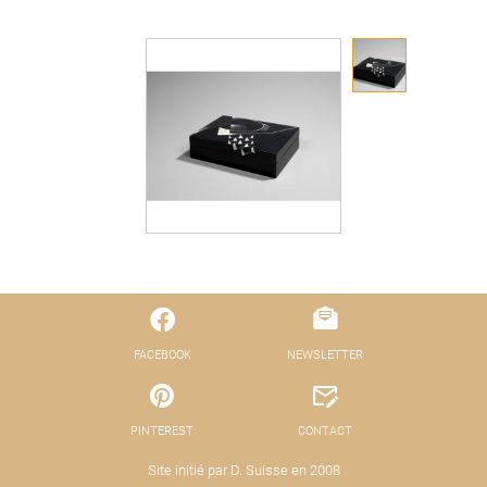
FACEBOOK
NEWSLETTER
PINTEREST
CONTACT
Site initié par D. Suisse en 2008